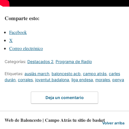
Comparte esto:
Facebook
X
Correo electrónico
Categorías:
Destacados 2
,
Programa de Radio
Etiquetas:
ausiàs march
,
baloncesto acb
,
campo atrás
,
carles
durán
,
corrales
,
joventut badalona
,
liga endesa
,
morales
,
penya
Deja un comentario
Web de Baloncesto | Campo Atrás tu sitio de basket
Volver arriba