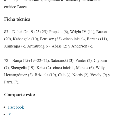
errático Barça.
Ficha técnica
83 – Dubai (24+9+25+25): Prepelic (6), Wright IV (11), Bacon
(20), Kabengele (10), Petrusev (23) -cinco inicial-, Bertans (11),
Kamenjas (-), Armstrong (-), Abass (2) y Anderson (-).
78 – Barça (15+19+22+22): Satoranski (3), Punter (2), Clyburn
(7), Shengelia (19), Keita (2) -cinco inicial-, Marcos (6), Willy
Hernangómez (2), Brizuela (19), Cale (-), Norris (2), Vesely (9) y
Parra (7).
Comparte esto:
Facebook
X