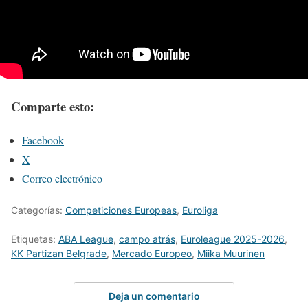
Comparte esto:
Facebook
X
Correo electrónico
Categorías:
Competiciones Europeas
,
Euroliga
Etiquetas:
ABA League
,
campo atrás
,
Euroleague 2025-2026
,
KK Partizan Belgrade
,
Mercado Europeo
,
Miika Muurinen
Deja un comentario