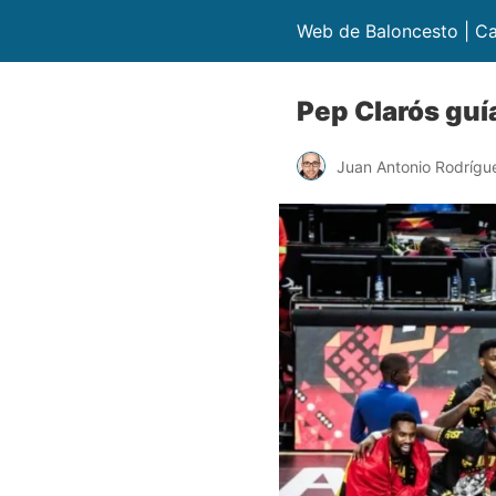
Web de Baloncesto | Ca
Pep Clarós guí
Juan Antonio Rodrígu