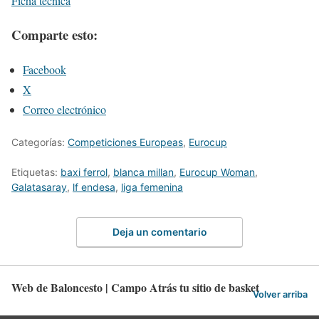
Ficha técnica
Comparte esto:
Facebook
X
Correo electrónico
Categorías:
Competiciones Europeas
,
Eurocup
Etiquetas:
baxi ferrol
,
blanca millan
,
Eurocup Woman
,
Galatasaray
,
lf endesa
,
liga femenina
Deja un comentario
Web de Baloncesto | Campo Atrás tu sitio de basket
Volver arriba