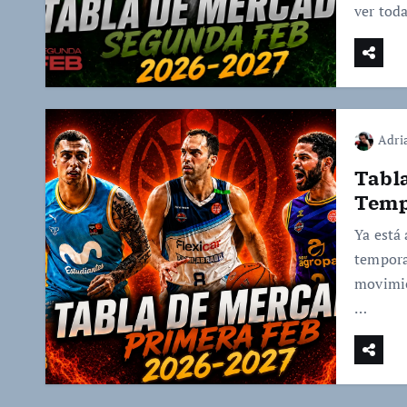
ver toda
Adri
Tabl
Temp
Ya está
tempora
movimie
…