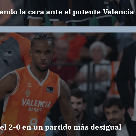
i
ando la cara ante el potente Valencia
ó
n
d
e
e
n
t
el 2-0 en un partido más desigual