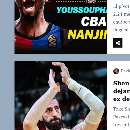
El pívo
2,21 me
equipo 
llegó a
Davi
Sheng
dejar
ex de
Toko Sh
Pascual
tres en