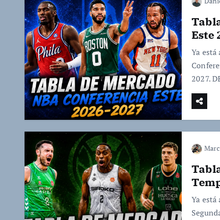
Dani
Tabl
Este
Ya está
Confere
2027. 
Marc
Tabl
Temp
Ya está
Segunda