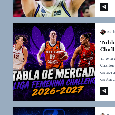
Adri
Tabl
Chal
Ya está
Challen
competi
continu