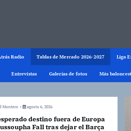
rmación del mundo de la canasta. Crónicas, noticias, artículos y fotos del 
trás Radio
Tablas de Mercado 2026-2027
Liga 
Entrevistas
Galerías de fotos
Más balonces
d Montero
agosto 6, 2026
esperado destino fuera de Europa
ussoupha Fall tras dejar el Barça