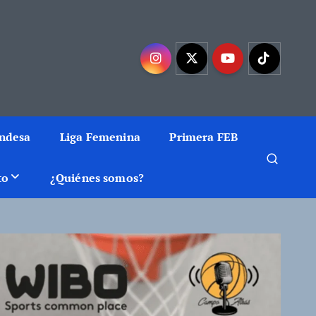
mejor baloncesto
Endesa
Liga Femenina
Primera FEB
to
¿Quiénes somos?