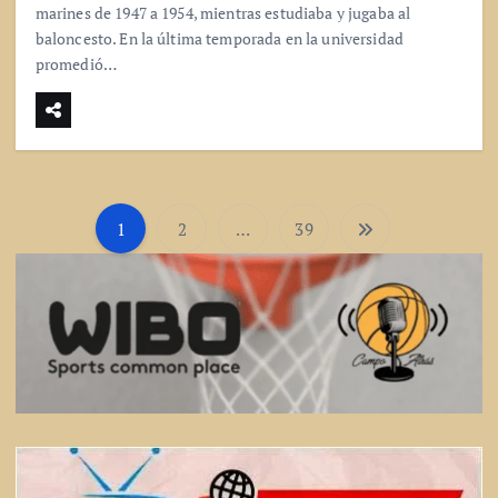
marines de 1947 a 1954, mientras estudiaba y jugaba al
baloncesto. En la última temporada en la universidad
promedió…
1
2
…
39
P
a
g
i
n