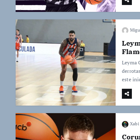
Migu
Leym
Flam
Leyma C
derrota
este ini
Xabi 
Coru