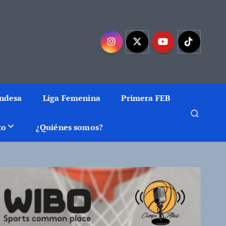
mejor baloncesto
Endesa
Liga Femenina
Primera FEB
to
¿Quiénes somos?