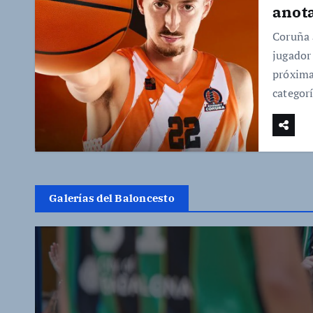
anota
Coruña 
jugador
próxima
categor
Galerías del Baloncesto