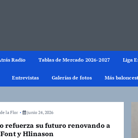
rmación del mundo de la canasta. Crónicas, noticias, artículos y fotos del 
trás Radio
Tablas de Mercado 2026-2027
Liga 
Entrevistas
Galerías de fotos
Más balonces
de la Flor
junio 24, 2026
o refuerza su futuro renovando a
 Font y Hlinason