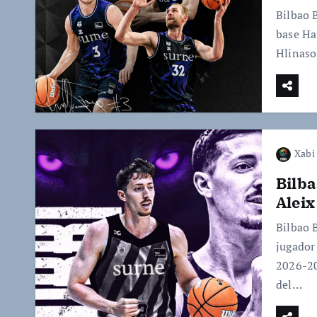
Bilbao 
base Har
Hlinaso
Xabi 
Bilba
Aleix
Bilbao 
jugador
2026-20
del…