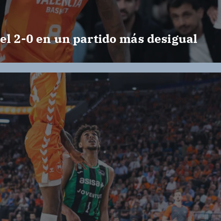
n
t
el 2-0 en un partido más desigual
r
a
d
a
s