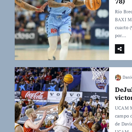
78)
Río Bre
BAXI Ma
cuarto 
por…
Dani
DeJul
victo
UCAM Mu
campo d
de David
UCAM