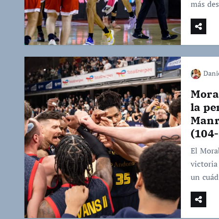
más de
Dani
Mora
la p
Manr
(104-
El Mora
victoria
un cuád