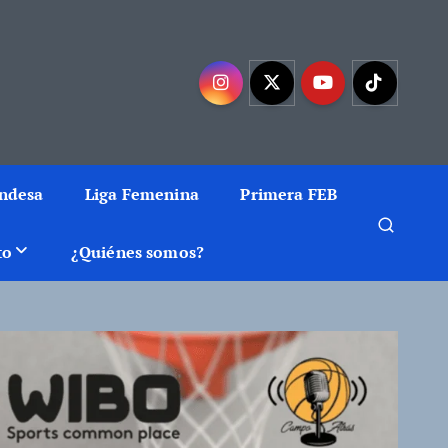
mejor baloncesto
Endesa
Liga Femenina
Primera FEB
to
¿Quiénes somos?