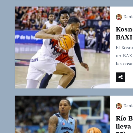
Dani
Kosn
BAXI
El Kosn
un BAXI
las cosa
Dani
Río B
lleva