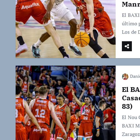
Manre
El BAXI
último 
Los de 
Dani
El B
Casa
83)
El Nou 
BAXI Ma
Zaragoz