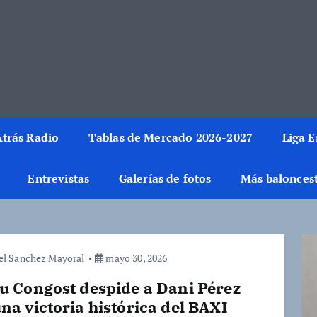
rmación del mundo de la canasta. Crónicas, noticias, artículos y fotos del 
trás Radio
Tablas de Mercado 2026-2027
Liga 
Entrevistas
Galerías de fotos
Más balonces
el Sanchez Mayoral
mayo 30, 2026
u Congost despide a Dani Pérez
na victoria histórica del BAXI