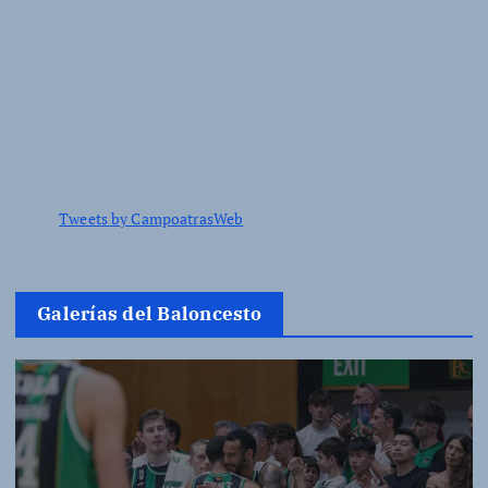
Tweets by CampoatrasWeb
Galerías del Baloncesto