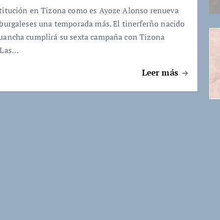
titución en Tizona como es Ayoze Alonso renueva
 burgaleses una temporada más. El tinerferño nacido
uancha cumplirá su sexta campaña con Tizona
 Las…
Leer más