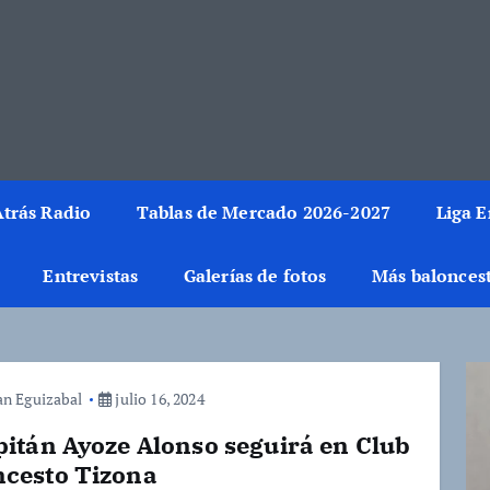
rmación del mundo de la canasta. Crónicas, noticias, artículos y fotos del 
trás Radio
Tablas de Mercado 2026-2027
Liga 
Entrevistas
Galerías de fotos
Más balonces
an Eguizabal
julio 16, 2024
pitán Ayoze Alonso seguirá en Club
ncesto Tizona