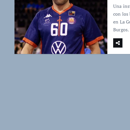
Una ins
con los
en La G
Burgos.