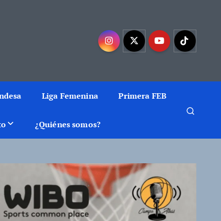
mejor baloncesto
Endesa
Liga Femenina
Primera FEB
to
¿Quiénes somos?