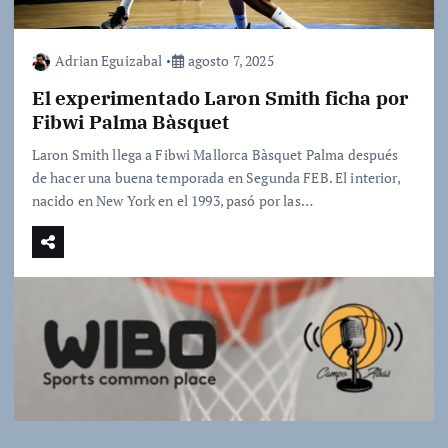
Adrian Eguizabal
agosto 7, 2025
El experimentado Laron Smith ficha por
Fibwi Palma Bàsquet
Laron Smith llega a Fibwi Mallorca Bàsquet Palma después
de hacer una buena temporada en Segunda FEB. El interior,
nacido en New York en el 1993, pasó por las…