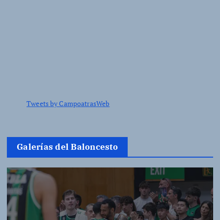
Tweets by CampoatrasWeb
Galerías del Baloncesto