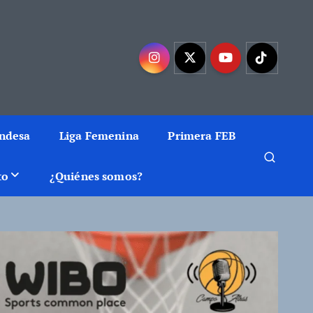
mejor baloncesto
Endesa
Liga Femenina
Primera FEB
to
¿Quiénes somos?