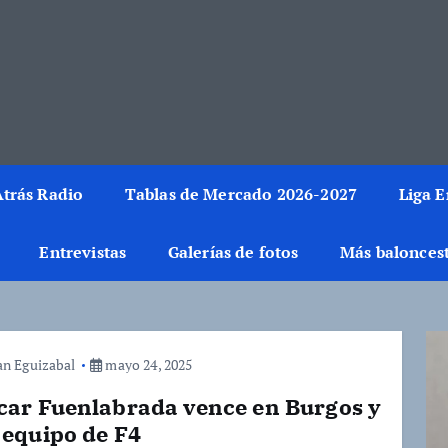
rmación del mundo de la canasta. Crónicas, noticias, artículos y fotos del 
trás Radio
Tablas de Mercado 2026-2027
Liga 
Entrevistas
Galerías de fotos
Más balonces
an Eguizabal
mayo 24, 2025
car Fuenlabrada vence en Burgos y
 equipo de F4