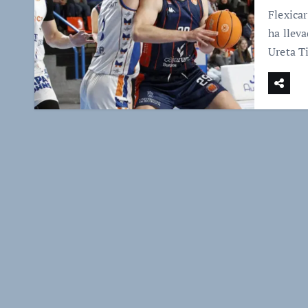
Flexica
ha llev
Ureta T