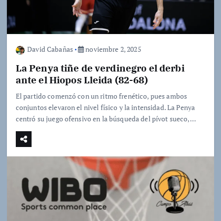
David Cabañas
noviembre 2, 2025
La Penya tiñe de verdinegro el derbi
ante el Hiopos Lleida (82-68)
El partido comenzó con un ritmo frenético, pues ambos
conjuntos elevaron el nivel físico y la intensidad. La Penya
centró su juego ofensivo en la búsqueda del pívot sueco,…