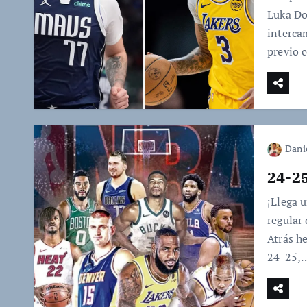
Luka Do
interca
previo 
Dani
24-25
¡Llega 
regular
Atrás h
24-25,