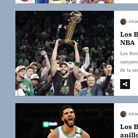
Alej
Los B
NBA
Los Bos
campeon
de la se
Alej
Los B
anill