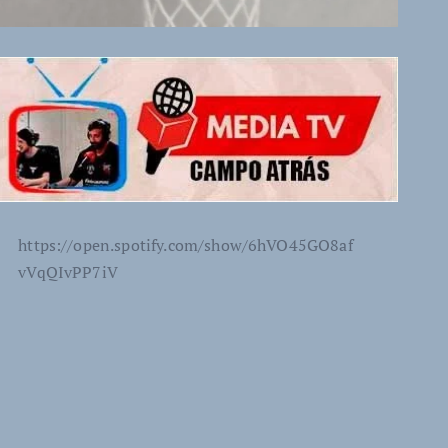
https://open.spotify.com/show/6hVO45GO8af
vVqQIvPP7iV