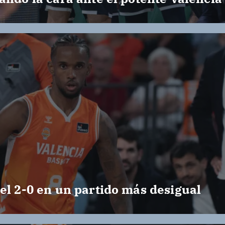
ó
n
d
e
e
n
t
el 2-0 en un partido más desigual
r