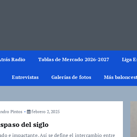
rmación del mundo de la canasta. Crónicas, noticias, artículos y fotos del 
trás Radio
Tablas de Mercado 2026-2027
Liga 
Entrevistas
Galerías de fotos
Más balonces
andro Pintos
febrero 2, 2025
aspaso del siglo
ado e impactante. Así se define el intercambio entre