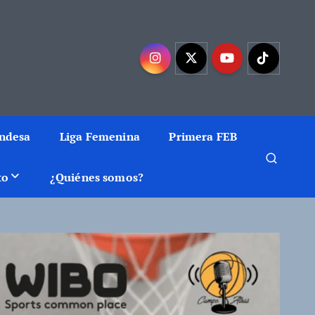
mejor baloncesto
Endesa
Liga Femenina
Primera FEB
to
¿Quiénes somos?