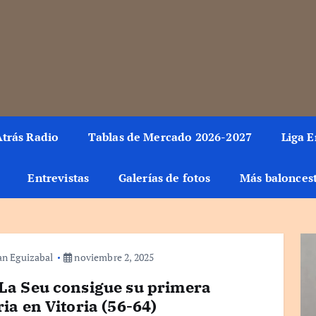
rmación del mundo de la canasta. Crónicas, noticias, artículos y fotos del 
trás Radio
Tablas de Mercado 2026-2027
Liga 
Entrevistas
Galerías de fotos
Más balonces
an Eguizabal
noviembre 2, 2025
La Seu consigue su primera
ria en Vitoria (56-64)