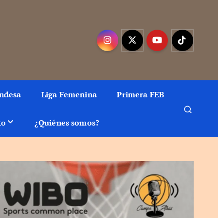
mejor baloncesto
Endesa
Liga Femenina
Primera FEB
to
¿Quiénes somos?