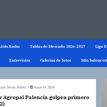
rmación del mundo de la canasta. Crónicas, noticias, artículos y fotos del 
trás Radio
Tablas de Mercado 2026-2027
Liga 
Entrevistas
Galerías de fotos
Más balonces
 Luis Navas Ibañez
mayo 16, 2026
r Agropal Palencia golpea primero
2)