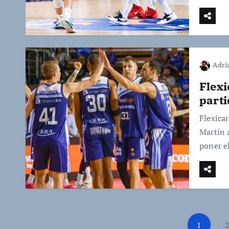
Adri
Flexi
parti
Flexica
Martín 
poner el
1