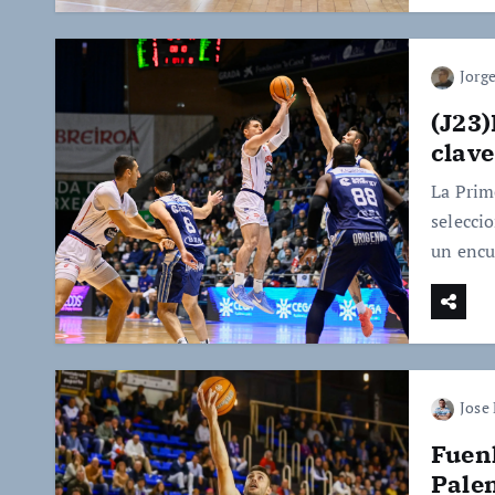
Jorge
(J23)
clave
La Prim
selecci
un encu
Jose
Fuen
Palen