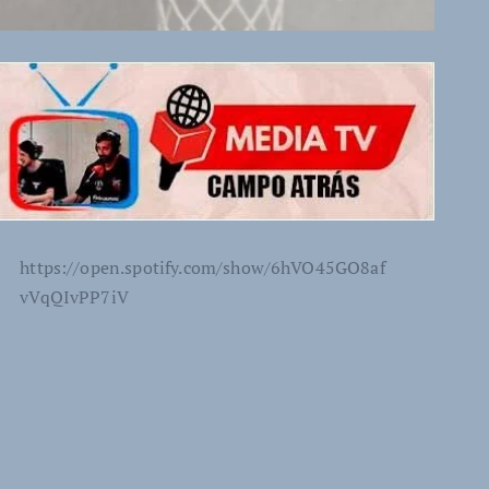
https://open.spotify.com/show/6hVO45GO8af
vVqQIvPP7iV