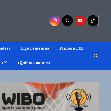
mejor baloncesto
Endesa
Liga Femenina
Primera FEB
to
¿Quiénes somos?