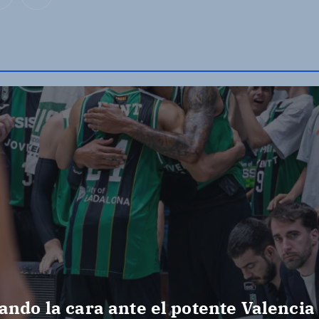
P
a
g
i
n
a
c
i
ando la cara ante el potente Valencia