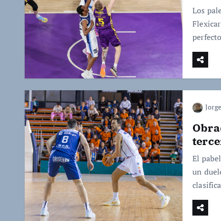
Los pal
Flexica
perfect
Jorge
Obrad
terce
El pabe
un duelo
clasifi