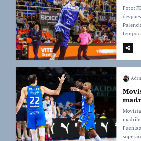
Foto: F
despues
Palenci
tempora
Adri
Movis
madr
Movistar
madrile
Fuenlab
superar