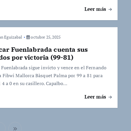
Leer más
an Eguizabal
octubre 25, 2025
car Fuenlabrada cuenta sus
dos por victoria (99-81)
r Fuenlabrada sigue invicto y vence en el Fernando
a Fibwi Mallorca Bàsquet Palma por 99 a 81 para
 4 a 0 en su casillero. Capalbo…
Leer más
2