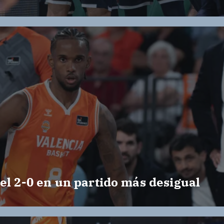
ó
n
d
e
e
n
t
el 2-0 en un partido más desigual
r