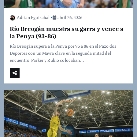
Adrian Eguizabal
abril 26, 2026
Río Breogán muestra su garra y vence a
la Penya (93-86)
Río Breogán supera a la Penya por 93 a 86 en el Pazo dos
Deportes con un Mavra clave en la segunda mitad del
encuentro. Parker y Rubio colocaban…