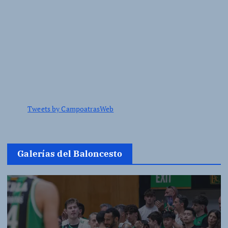
Tweets by CampoatrasWeb
Galerías del Baloncesto