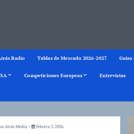
rmación del mundo de la canasta. Crónicas, noticias, artículos y fotos del 
trás Radio
Tablas de Mercado 2026-2027
Guías 
USA
Competiciones Europeas
Entrevistas
o Atrás Media
febrero 2, 2026