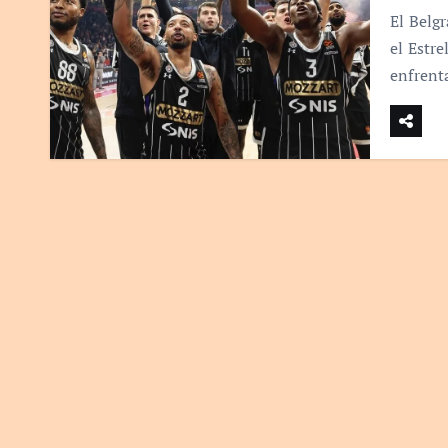
El Belg
el Estre
enfrent