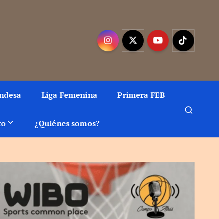
mejor baloncesto
Endesa
Liga Femenina
Primera FEB
to
¿Quiénes somos?