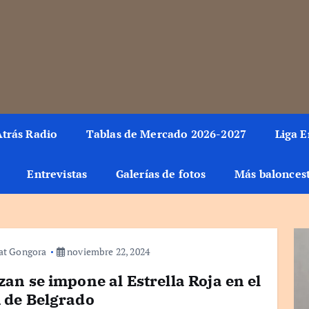
rmación del mundo de la canasta. Crónicas, noticias, artículos y fotos del 
trás Radio
Tablas de Mercado 2026-2027
Liga 
Entrevistas
Galerías de fotos
Más balonces
at Gongora
noviembre 22, 2024
zan se impone al Estrella Roja en el
 de Belgrado