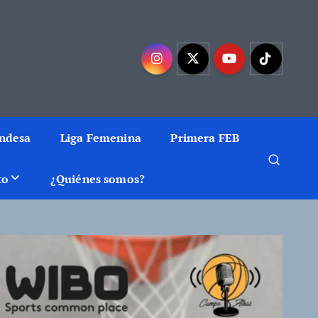
mejor baloncesto
Endesa
Liga Femenina
Primera FEB
to
¿Quiénes somos?