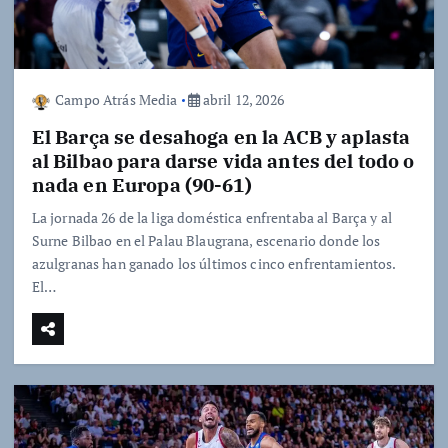
Campo Atrás Media
abril 12, 2026
El Barça se desahoga en la ACB y aplasta
al Bilbao para darse vida antes del todo o
nada en Europa (90-61)
La jornada 26 de la liga doméstica enfrentaba al Barça y al
Surne Bilbao en el Palau Blaugrana, escenario donde los
azulgranas han ganado los últimos cinco enfrentamientos.
El…