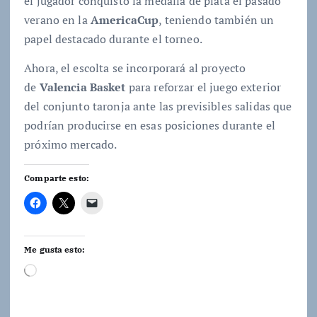
el jugador conquistó la medalla de plata el pasado
verano en la
AmericaCup
, teniendo también un
papel destacado durante el torneo.
Ahora, el escolta se incorporará al proyecto
de
Valencia Basket
para reforzar el juego exterior
del conjunto taronja ante las previsibles salidas que
podrían producirse en esas posiciones durante el
próximo mercado.
Comparte esto:
Me gusta esto:
C
a
r
g