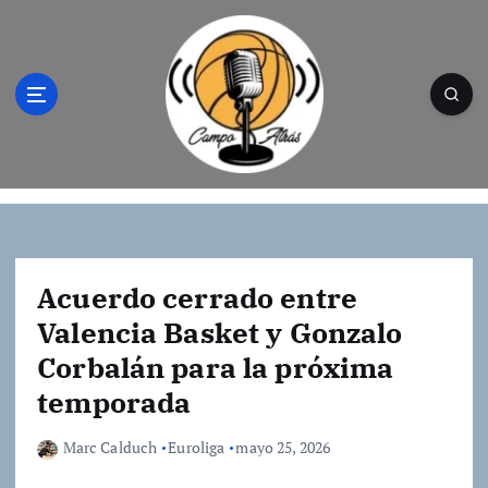
S
a
l
t
a
r
a
l
Campo Atrás - Tu web de baloncesto donde
c
encontrarás toda la información del
o
mundo de la canasta. Crónicas, noticias,
n
artículos y fotos del mejor baloncesto
t
Acuerdo cerrado entre
e
Valencia Basket y Gonzalo
n
Corbalán para la próxima
i
d
temporada
o
Marc Calduch
Euroliga
mayo 25, 2026