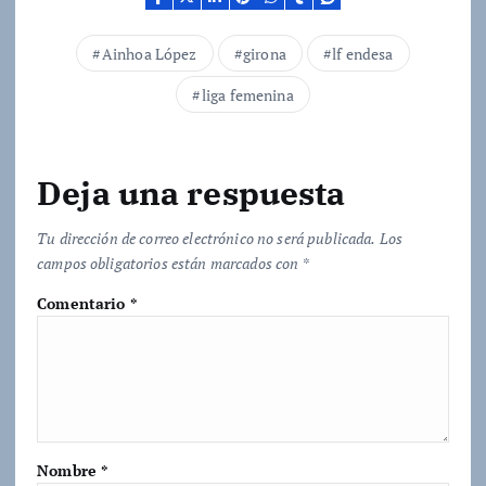
n
d
Ainhoa López
girona
lf endesa
o
liga femenina
.
.
.
Deja una respuesta
Tu dirección de correo electrónico no será publicada.
Los
campos obligatorios están marcados con
*
Comentario
*
Nombre
*