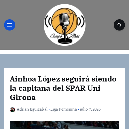
S
a
l
t
a
r
a
l
Campo Atrás - Tu web de baloncesto donde
c
encontrarás toda la información del
o
mundo de la canasta. Crónicas, noticias,
n
artículos y fotos del mejor baloncesto
t
Ainhoa López seguirá siendo
e
la capitana del SPAR Uni
n
Girona
i
d
o
Adrian Eguizabal
Liga Femenina
julio 7, 2026