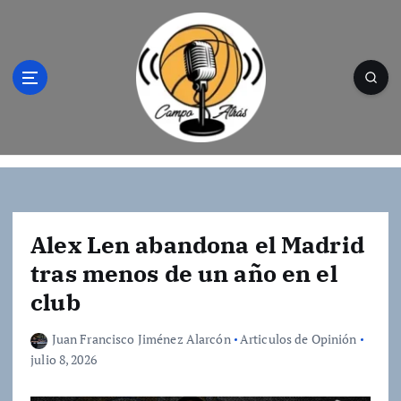
S
a
l
t
a
r
a
l
Campo Atrás - Tu web de baloncesto donde
c
encontrarás toda la información del
o
mundo de la canasta. Crónicas, noticias,
n
artículos y fotos del mejor baloncesto
t
Alex Len abandona el Madrid
e
tras menos de un año en el
n
club
i
d
o
Juan Francisco Jiménez Alarcón
Articulos de Opinión
julio 8, 2026