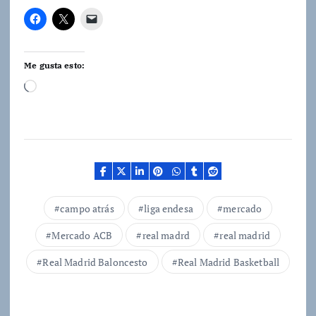
Me gusta esto:
C
a
r
g
a
n
d
campo atrás
liga endesa
mercado
o
Mercado ACB
real madrd
real madrid
.
.
Real Madrid Baloncesto
Real Madrid Basketball
.