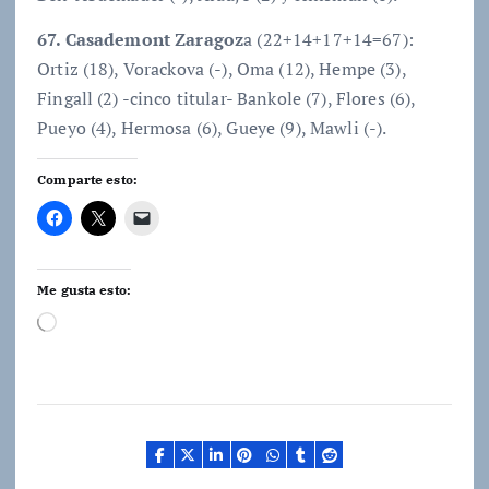
67. Casademont Zaragoz
a (22+14+17+14=67):
Ortiz (18), Vorackova (-), Oma (12), Hempe (3),
Fingall (2) -cinco titular- Bankole (7), Flores (6),
Pueyo (4), Hermosa (6), Gueye (9), Mawli (-).
Comparte esto:
Me gusta esto:
C
a
r
g
a
n
d
o