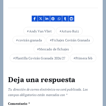
r
g
a
n
d
Andy Van Vliet
Arturo Ruiz
o
covirán granada
Fichajes Covirán Granada
.
.
Mercado de fichajes
.
Plantilla Covirán Granada 2026/27
Primera feb
Deja una respuesta
Tu dirección de correo electrónico no será publicada.
Los
campos obligatorios están marcados con
*
Comentario
*