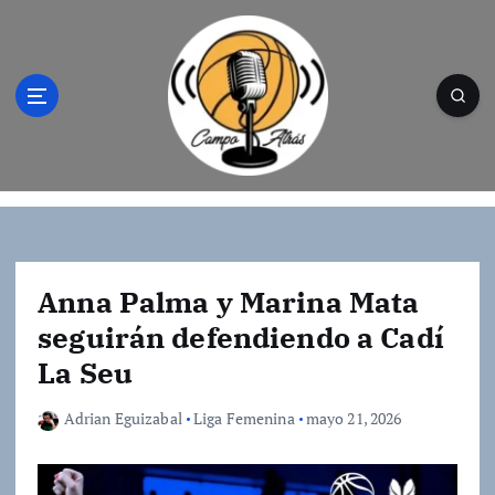
S
a
l
t
a
r
a
l
Campo Atrás - Tu web de baloncesto donde
c
encontrarás toda la información del
o
mundo de la canasta. Crónicas, noticias,
n
artículos y fotos del mejor baloncesto
t
Anna Palma y Marina Mata
e
seguirán defendiendo a Cadí
n
La Seu
i
d
o
Adrian Eguizabal
Liga Femenina
mayo 21, 2026