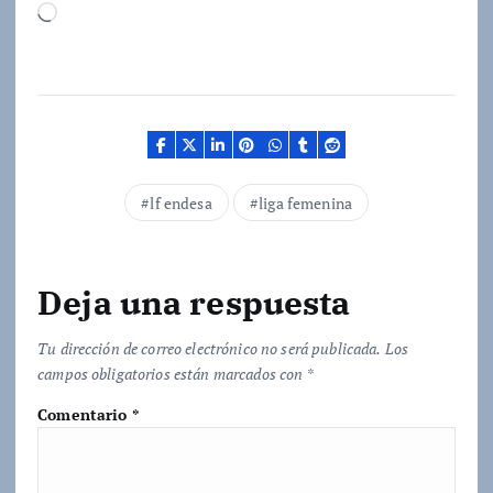
C
a
r
g
a
n
d
lf endesa
liga femenina
o
.
.
Deja una respuesta
.
Tu dirección de correo electrónico no será publicada.
Los
campos obligatorios están marcados con
*
Comentario
*