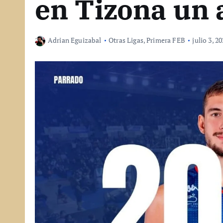
en Tizona un
Adrian Eguizabal
Otras Ligas
,
Primera FEB
julio 3, 2