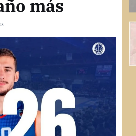
 año más
025