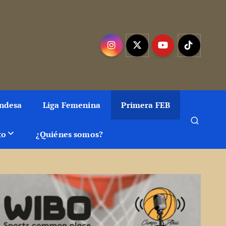
as, artículos y fotos del mejor baloncesto
Endesa
Liga Femenina
Primera FEB
to
¿Quiénes somos?