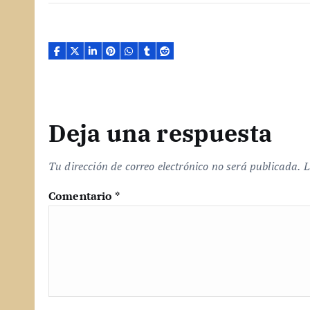
a
n
d
o
.
.
.
Deja una respuesta
Tu dirección de correo electrónico no será publicada.
L
Comentario
*