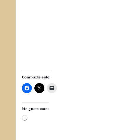
Comparte esto:
Me gusta esto:
C
a
r
g