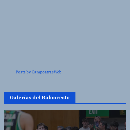
n
t
r
a
d
Posts by CampoatrasWeb
a
s
Galerías del Baloncesto