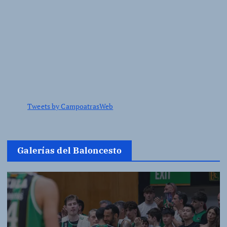
Tweets by CampoatrasWeb
Galerías del Baloncesto