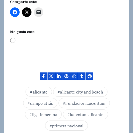
Comparte esto:
Me gusta esto:
C
a
r
g
a
n
d
o
.
alicante
alicante city and beach
.
.
campo atrás
Fundacion Lucentum
liga femenina
lucentum alicante
primera nacional