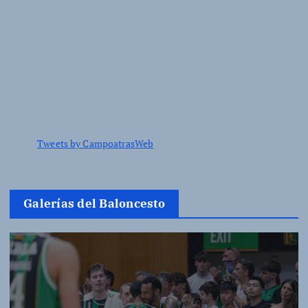
Tweets by CampoatrasWeb
Galerías del Baloncesto