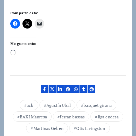
Comparte esto:
Me gusta esto:
C
a
r
g
a
n
d
acb
Agustín Ubal
basquet girona
o
BAXI Manresa
ferran bassas
liga endesa
.
.
Martinas Geben
Otis Livingston
.