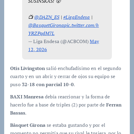
SUSINSKAS! 😤
📺
@DAZN_ES
|
#LigaEndesa
|
@BasquetGirona
pic.twitter.com/h
YRZPqdM7L
— Liga Endesa (@ACBCOM)
May
12, 2026
Otis Livingston
salió enchufadísimo en el segundo
cuarto y en un abrir y cerrar de ojos su equipo se
puso
32-18 con parcial 10-0
.
BAXI Manresa
debía reaccionar y la forma de
hacerlo fue a base de triples (2) por parte de
Ferran
Bassas
.
Bàsquet Girona
se estaba gustando y por el
momento no permitía que su rival le tosiera, por lo