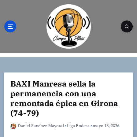
S
a
l
t
a
r
a
l
Campo Atrás - Tu web de baloncesto donde
c
encontrarás toda la información del
o
mundo de la canasta. Crónicas, noticias,
n
artículos y fotos del mejor baloncesto
t
BAXI Manresa sella la
e
permanencia con una
n
remontada épica en Girona
i
d
(74-79)
o
Daniel Sanchez Mayoral
Liga Endesa
mayo 13, 2026