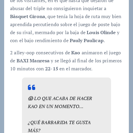
de los visitantes, en el que hasta que dejaron de
abusar del triple no consiguieron inquietar a
Bàsquet Girona
, que tenía la hoja de ruta muy bien
aprendida percutiendo sobre el juego de poste bajo
de su rival, mermado por la baja de
Louis Olinde
y
con el bajo rendimiento de
Pauly Paulicap
.
2 alley-oop consecutivos de
Kao
animaron el juego
de
BAXI Manresa
y se llegó al final de los primeros
10 minutos con
22-15
en el marcador.
😱 LO QUE ACABA DE HACER
KAO EN UN MOMENTO…
¿QUÉ BARBARIDA TE GUSTA
MÁS?