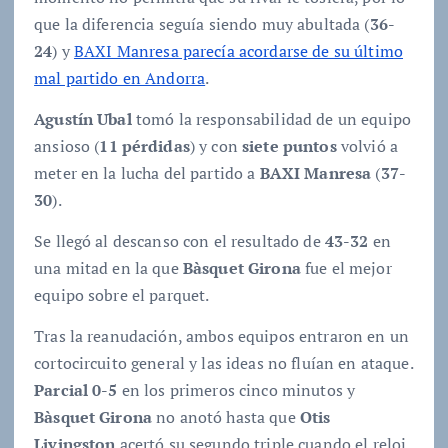
que la diferencia seguía siendo muy abultada (
36-
24
) y
BAXI Manresa parecía acordarse de su último
mal partido en Andorra
.
Agustín Ubal
tomó la responsabilidad de un equipo
ansioso (
11 pérdidas
) y con
siete puntos
volvió a
meter en la lucha del partido a
BAXI Manresa
(
37-
30
).
Se llegó al descanso con el resultado de
43-32
en
una mitad en la que
Bàsquet
Girona
fue el mejor
equipo sobre el parquet.
Tras la reanudación, ambos equipos entraron en un
cortocircuito general y las ideas no fluían en ataque.
Parcial 0-5
en los primeros cinco minutos y
Bàsquet Girona
no anotó hasta que
Otis
Livingston
acertó su segundo triple cuando el reloj