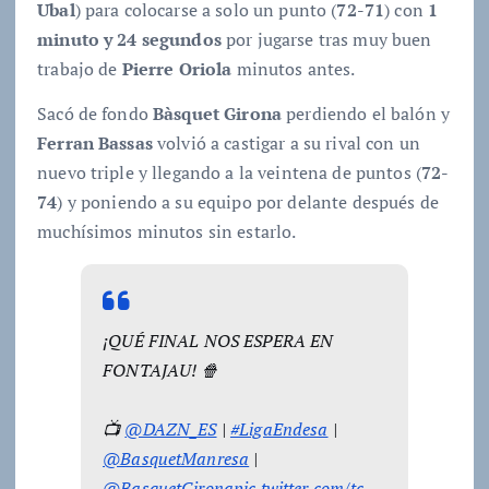
Ubal
) para colocarse a solo un punto (
72-71
) con
1
minuto y 24 segundos
por jugarse tras muy buen
trabajo de
Pierre Oriola
minutos antes.
Sacó de fondo
Bàsquet Girona
perdiendo el balón y
Ferran Bassas
volvió a castigar a su rival con un
nuevo triple y llegando a la veintena de puntos (
72-
74
) y poniendo a su equipo por delante después de
muchísimos minutos sin estarlo.
¡QUÉ FINAL NOS ESPERA EN
FONTAJAU! 🍿
📺
@DAZN_ES
|
#LigaEndesa
|
@BasquetManresa
|
@BasquetGirona
pic.twitter.com/tc