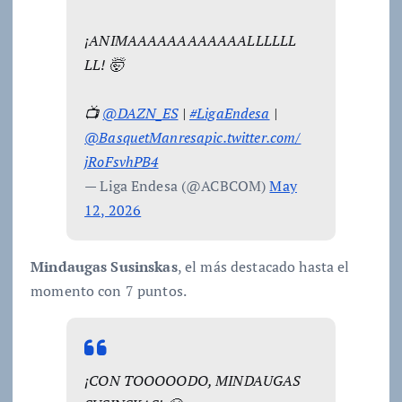
¡ANIMAAAAAAAAAAAALLLLLL
LL! 🤯
📺
@DAZN_ES
|
#LigaEndesa
|
@BasquetManresa
pic.twitter.com/
jRoFsvhPB4
— Liga Endesa (@ACBCOM)
May
12, 2026
Mindaugas Susinskas
, el más destacado hasta el
momento con 7 puntos.
¡CON TOOOOODO, MINDAUGAS