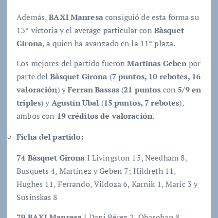
Además,
BAXI Manresa
consiguió de esta forma su
13ª victoria y el average particular con
Bàsquet
Girona
, a quien ha avanzado en la 11ª plaza.
Los mejores del partido fueron
Martinas Geben
por
parte del
Bàsquet Girona
(
7 puntos, 10 rebotes, 16
valoración
) y
Ferran Bassas
(
21 puntos
con
5/9 en
triples
) y
Agustín Ubal
(
15 puntos, 7 rebotes
),
ambos con
19 créditos de valoración
.
Ficha del partido:
74 Bàsquet Girona
I Livingston 15, Needham 8,
Busquets 4, Martínez y Geben 7; Hildreth 11,
Hughes 11, Ferrando, Vildoza 6, Karnik 1, Maric 3 y
Susinskas 8
79 BAXI Manresa
I Dani Pérez 2, Obasohan 8,