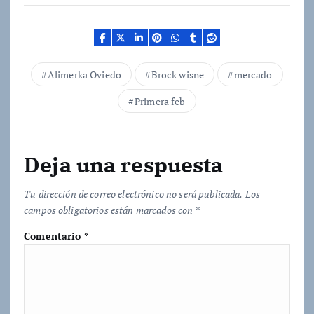
g
a
n
d
Alimerka Oviedo
Brock wisne
mercado
o
Primera feb
.
.
.
Deja una respuesta
Tu dirección de correo electrónico no será publicada.
Los
campos obligatorios están marcados con
*
Comentario
*