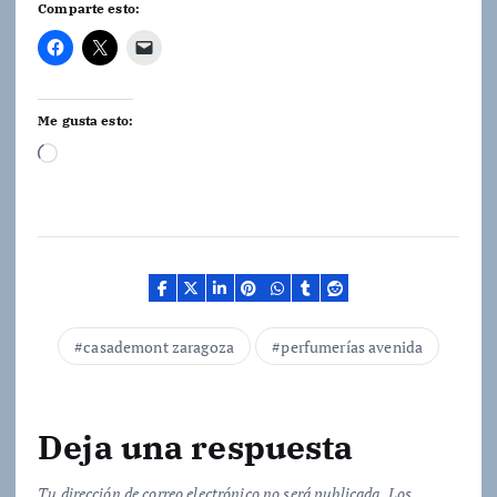
Comparte esto:
Me gusta esto:
C
a
r
g
a
n
d
casademont zaragoza
perfumerías avenida
o
.
.
Deja una respuesta
.
Tu dirección de correo electrónico no será publicada.
Los