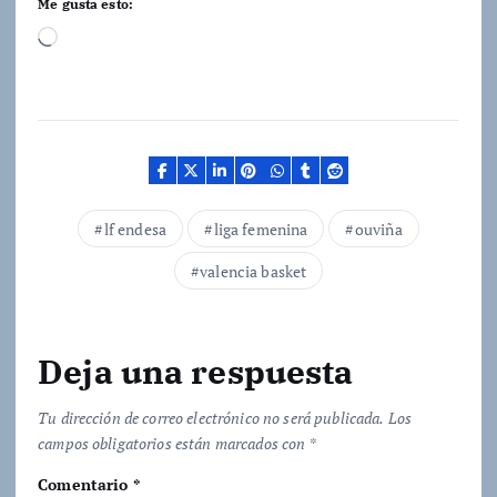
Me gusta esto:
C
a
r
g
a
n
d
lf endesa
liga femenina
ouviña
o
valencia basket
.
.
.
Deja una respuesta
Tu dirección de correo electrónico no será publicada.
Los
campos obligatorios están marcados con
*
Comentario
*