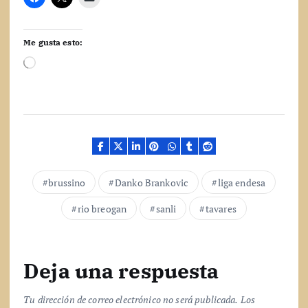
Me gusta esto:
C
a
r
g
a
n
d
o
.
brussino
Danko Brankovic
liga endesa
.
.
rio breogan
sanli
tavares
Deja una respuesta
Tu dirección de correo electrónico no será publicada.
Los