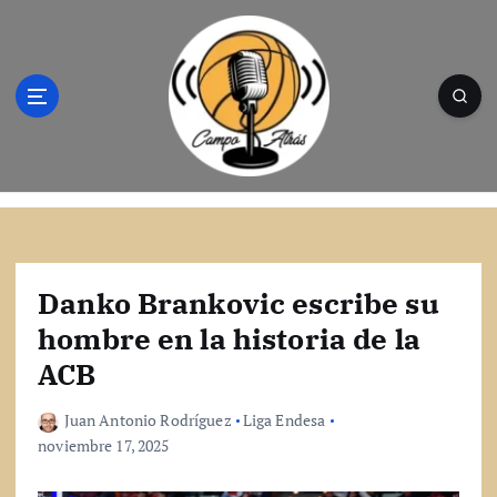
S
a
l
t
a
r
a
l
Campo Atrás - Tu web de baloncesto donde
c
encontrarás toda la información del
o
mundo de la canasta. Crónicas, noticias,
n
artículos y fotos del mejor baloncesto
t
Danko Brankovic escribe su
e
hombre en la historia de la
n
ACB
i
d
o
Juan Antonio Rodríguez
Liga Endesa
noviembre 17, 2025