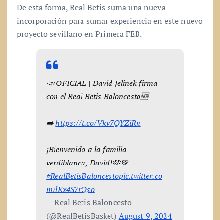
De esta forma, Real Betis suma una nueva
incorporación para sumar experiencia en este nuevo
proyecto sevillano en Primera FEB.
📣 OFICIAL | David Jelinek firma
con el Real Betis Baloncesto🆕
➡️
https://t.co/Vkv7QYZiRn
¡Bienvenido a la familia
verdiblanca, David!🫶💚
#RealBetisBaloncesto
pic.twitter.co
m/lKx4S7rQso
— Real Betis Baloncesto
(@RealBetisBasket)
August 9, 2024