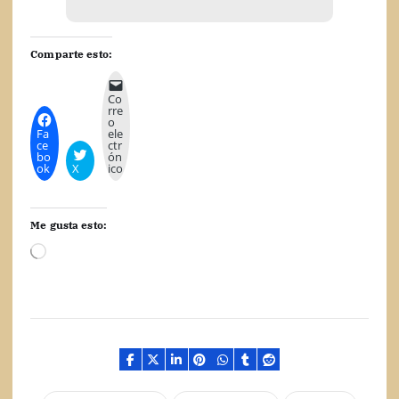
Comparte esto:
Co
rre
o
Fa
ele
ce
ctr
bo
ón
ok
X
ico
Me gusta esto:
C
a
r
g
a
n
d
o
.