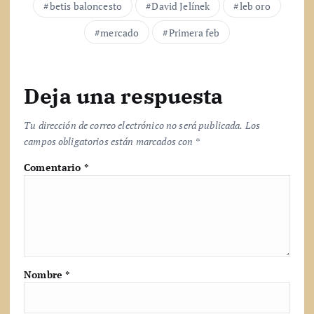
betis baloncesto
David Jelínek
leb oro
.
.
mercado
Primera feb
Deja una respuesta
Tu dirección de correo electrónico no será publicada.
Los
campos obligatorios están marcados con
*
Comentario
*
Nombre
*