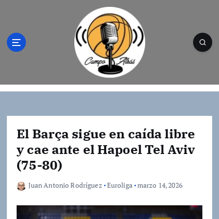
S
a
l
t
a
r
a
l
Campo Atrás - Tu web de baloncesto donde
c
encontrarás toda la información del
o
mundo de la canasta. Crónicas, noticias,
n
artículos y fotos del mejor baloncesto
t
El Barça sigue en caída libre
e
y cae ante el Hapoel Tel Aviv
n
(75-80)
i
d
o
Juan Antonio Rodríguez
Euroliga
marzo 14, 2026