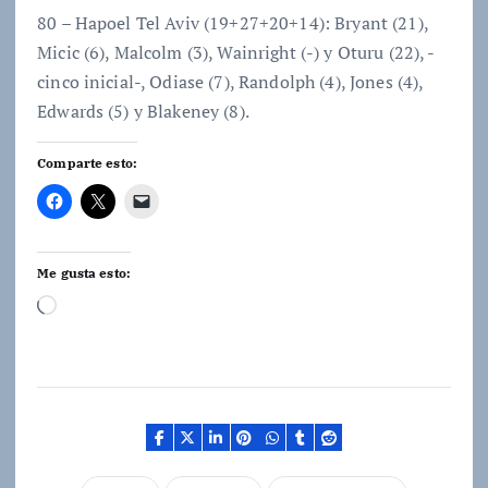
80 – Hapoel Tel Aviv (19+27+20+14): Bryant (21),
Micic (6), Malcolm (3), Wainright (-) y Oturu (22), -
cinco inicial-, Odiase (7), Randolph (4), Jones (4),
Edwards (5) y Blakeney (8).
Comparte esto:
Me gusta esto:
C
a
r
g
a
n
d