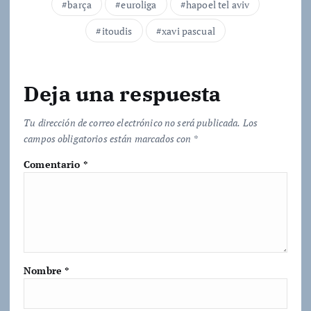
barça
euroliga
hapoel tel aviv
o
itoudis
xavi pascual
.
.
.
Deja una respuesta
Tu dirección de correo electrónico no será publicada.
Los
campos obligatorios están marcados con
*
Comentario
*
Nombre
*