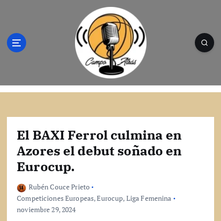
S
a
l
t
a
r
a
l
Campo Atrás - Tu web de baloncesto donde
c
encontrarás toda la información del
o
mundo de la canasta. Crónicas, noticias,
n
artículos y fotos del mejor baloncesto
t
El BAXI Ferrol culmina en
e
Azores el debut soñado en
n
Eurocup.
i
d
o
Rubén Couce Prieto
Competiciones Europeas
,
Eurocup
,
Liga Femenina
noviembre 29, 2024