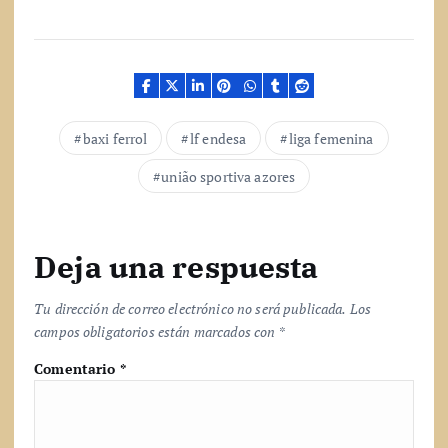
r
g
a
n
d
o
.
baxi ferrol
lf endesa
liga femenina
.
.
união sportiva azores
Deja una respuesta
Tu dirección de correo electrónico no será publicada.
Los
campos obligatorios están marcados con
*
Comentario
*