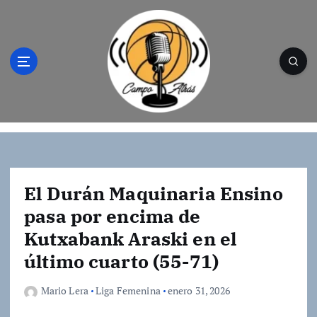
S
a
l
t
a
r
a
l
Campo Atrás - Tu web de baloncesto donde
c
encontrarás toda la información del
o
mundo de la canasta. Crónicas, noticias,
n
artículos y fotos del mejor baloncesto
t
El Durán Maquinaria Ensino
e
pasa por encima de
n
Kutxabank Araski en el
i
d
último cuarto (55-71)
o
Mario Lera
Liga Femenina
enero 31, 2026