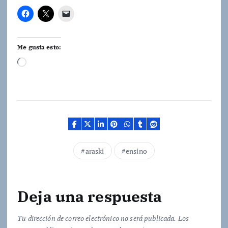
Me gusta esto:
C
a
r
g
a
n
d
araski
ensino
o
.
.
Deja una respuesta
.
Tu dirección de correo electrónico no será publicada.
Los