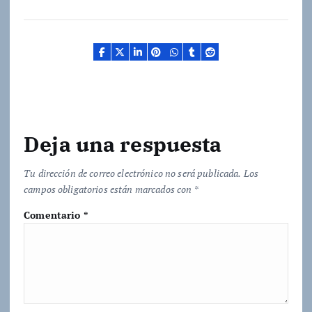
g
a
n
d
o
.
.
.
Deja una respuesta
Tu dirección de correo electrónico no será publicada.
Los
campos obligatorios están marcados con
*
Comentario
*