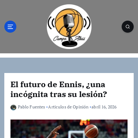
S
a
l
t
a
r
a
l
Campo Atrás - Tu web de baloncesto donde
c
encontrarás toda la información del
o
mundo de la canasta. Crónicas, noticias,
n
artículos y fotos del mejor baloncesto
t
El futuro de Ennis, ¿una
e
incógnita tras su lesión?
n
i
Pablo Fuentes
Articulos de Opinión
abril 16, 2026
d
o