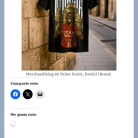
Merchandising de Dylan Ennis, Ennis31Brand.
Comparte esto:
Me gusta esto:
C
a
r