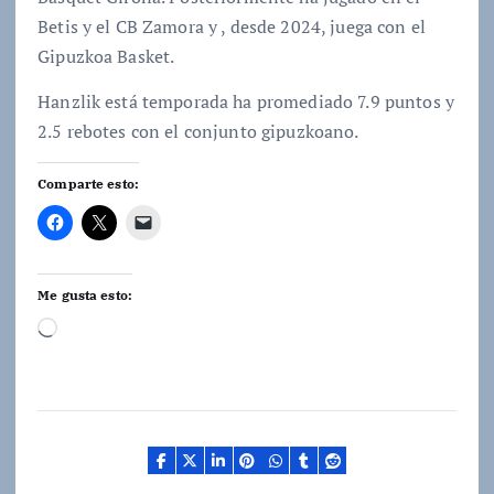
Betis y el CB Zamora y , desde 2024, juega con el
Gipuzkoa Basket.
Hanzlik está temporada ha promediado 7.9 puntos y
2.5 rebotes con el conjunto gipuzkoano.
Comparte esto:
Me gusta esto:
C
a
r
g
a
n