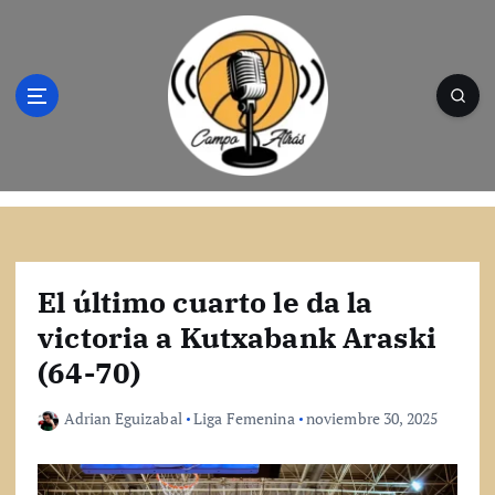
S
a
l
t
a
r
a
l
Campo Atrás - Tu web de baloncesto donde
c
encontrarás toda la información del
o
mundo de la canasta. Crónicas, noticias,
n
artículos y fotos del mejor baloncesto
t
El último cuarto le da la
e
victoria a Kutxabank Araski
n
(64-70)
i
d
o
Adrian Eguizabal
Liga Femenina
noviembre 30, 2025