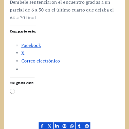
Dembele sentenciaron el encuentro gracias a un
parcial de 6 a 30 en el último cuarto que dejaba el
64 a 70 final.
Comparte esto:
Facebook
X
Correo electrónico
Me gusta esto:
C
a
r
g
a
n
d