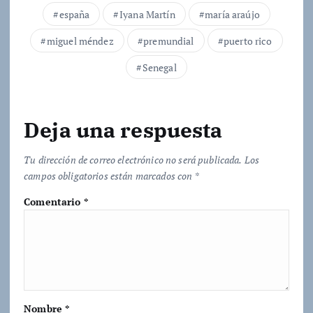
.
españa
Iyana Martín
maría araújo
.
.
miguel méndez
premundial
puerto rico
Senegal
Deja una respuesta
Tu dirección de correo electrónico no será publicada.
Los
campos obligatorios están marcados con
*
Comentario
*
Nombre
*