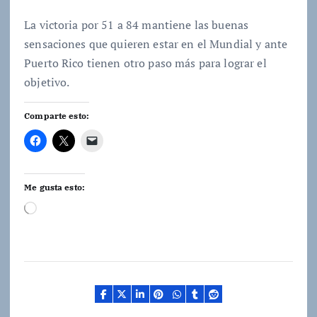
La victoria por 51 a 84 mantiene las buenas
sensaciones que quieren estar en el Mundial y ante
Puerto Rico tienen otro paso más para lograr el
objetivo.
Comparte esto:
Me gusta esto:
C
a
r
g
a
n
d
o