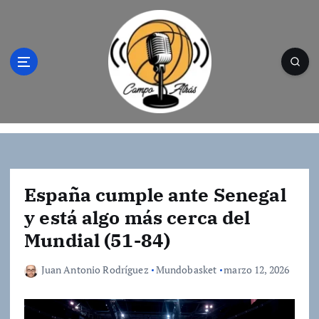
S
a
l
t
a
r
a
l
Campo Atrás - Tu web de baloncesto donde
c
encontrarás toda la información del
o
mundo de la canasta. Crónicas, noticias,
n
artículos y fotos del mejor baloncesto
t
España cumple ante Senegal
e
y está algo más cerca del
n
Mundial (51-84)
i
d
o
Juan Antonio Rodríguez
Mundobasket
marzo 12, 2026