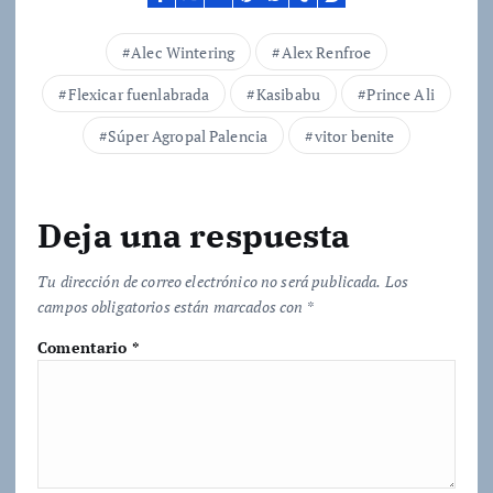
n
d
Alec Wintering
Alex Renfroe
o
Flexicar fuenlabrada
Kasibabu
Prince Ali
.
.
Súper Agropal Palencia
vitor benite
.
Deja una respuesta
Tu dirección de correo electrónico no será publicada.
Los
campos obligatorios están marcados con
*
Comentario
*