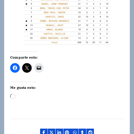
Comparte esto:
Me gusta esto:
C
a
r
g
a