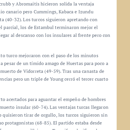
crubb y Abromaitis hicieron solida la ventaja
inio canario pero Cummings, Kabaca e Izundu
eta (40-32). Los turcos siguieron apretando con
l parcial, los de Estambul terminaron mejor el
gar al descanso con los insulares al frente pero con
unto turco mejoraron con el paso de los minutos
 a pesar de un tímido amago de Huertas para poco a
 muerto de Vidorreta (49-59). Tras una canasta de
encias pero un triple de Young cerró el tercer cuarto
rto acertados para aguantar el empeño de hombres
erto insular (60-74). Las ventajas turcas llegaron
quisieron tirar de orgullo, los turcos siguieron sin
 protagonistas (68-85). El partido estaba desde