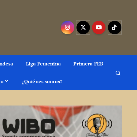
as, artículos y fotos del mejor baloncesto
Endesa
Liga Femenina
Primera FEB
to
¿Quiénes somos?