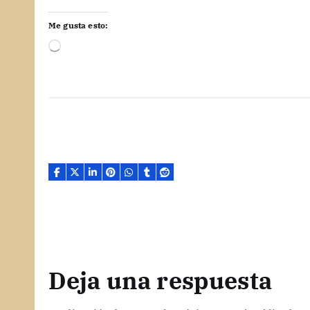
Me gusta esto:
C
a
r
g
a
n
d
o
.
.
.
Deja una respuesta