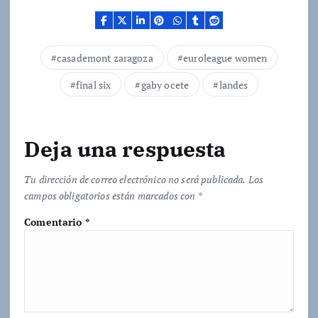
n
d
o
.
casademont zaragoza
euroleague women
.
.
final six
gaby ocete
landes
Deja una respuesta
Tu dirección de correo electrónico no será publicada.
Los
campos obligatorios están marcados con
*
Comentario
*