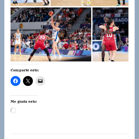
Comparte esto:
Me gusta esto:
C
a
r
g
a