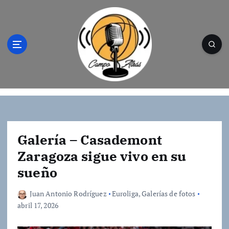
S
a
l
t
a
r
a
l
Campo Atrás - Tu web de baloncesto donde
c
encontrarás toda la información del
o
mundo de la canasta. Crónicas, noticias,
n
artículos y fotos del mejor baloncesto
t
Galería – Casademont
e
Zaragoza sigue vivo en su
n
sueño
i
d
o
Juan Antonio Rodríguez
Euroliga
,
Galerías de fotos
abril 17, 2026