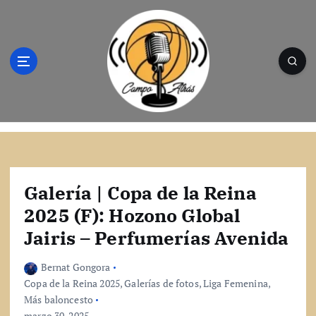
S
a
l
t
a
r
a
l
Campo Atrás - Tu web de baloncesto donde
c
encontrarás toda la información del
o
mundo de la canasta. Crónicas, noticias,
n
artículos y fotos del mejor baloncesto
t
Galería | Copa de la Reina
e
2025 (F): Hozono Global
n
Jairis – Perfumerías Avenida
i
d
o
Bernat Gongora
Copa de la Reina 2025
,
Galerías de fotos
,
Liga Femenina
,
Más baloncesto
marzo 30, 2025