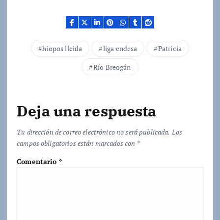
a
n
d
o
.
hiopos lleida
liga endesa
Patricia
.
.
Río Breogán
Deja una respuesta
Tu dirección de correo electrónico no será publicada.
Los
campos obligatorios están marcados con
*
Comentario
*