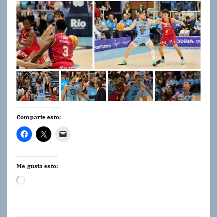
Comparte esto:
Me gusta esto:
C
a
r
g