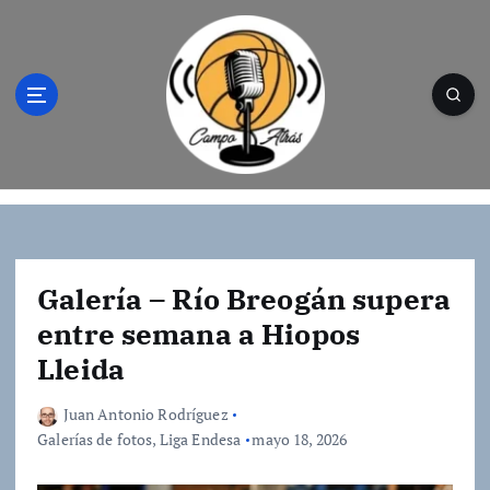
S
a
l
t
a
r
a
l
Campo Atrás - Tu web de baloncesto donde
c
encontrarás toda la información del
o
mundo de la canasta. Crónicas, noticias,
n
artículos y fotos del mejor baloncesto
t
Galería – Río Breogán supera
e
entre semana a Hiopos
n
Lleida
i
d
o
Juan Antonio Rodríguez
Galerías de fotos
,
Liga Endesa
mayo 18, 2026